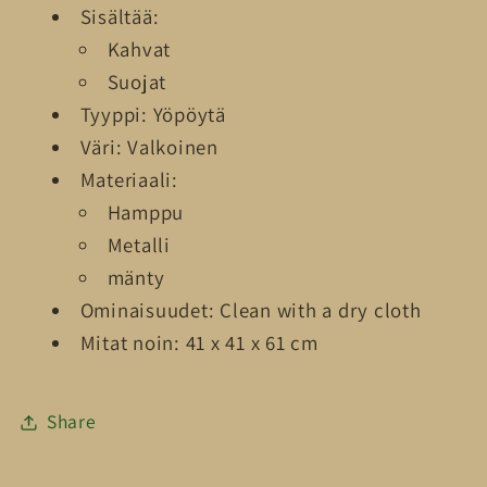
Sisältää:
X
X
Kahvat
61
61
Suojat
CM
CM
ERI
ERI
Tyyppi: Yöpöytä
VÄREJÄ
VÄREJÄ
Väri: Valkoinen
määrää
määrää
Materiaali:
Hamppu
Metalli
mänty
Ominaisuudet: Clean with a dry cloth
Mitat noin: 41 x 41 x 61 cm
Share