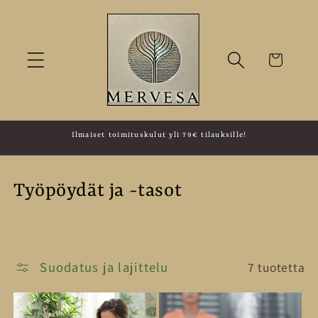
Ohita ja
siirry
sisältöön
Ostoskori
Ilmaiset toimituskulut yli 79€ tilauksille!
K
Työpöydät ja -tasot
o
k
Suodatus ja lajittelu
7 tuotetta
o
e