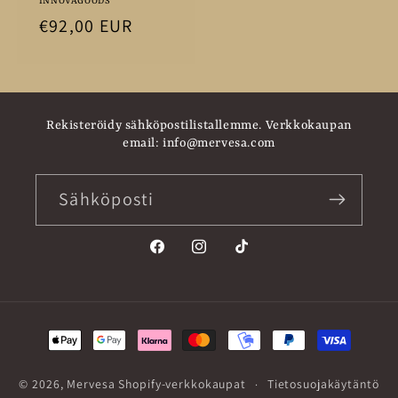
INNOVAGOODS
Normaalihinta
€92,00 EUR
Rekisteröidy sähköpostilistallemme. Verkkokaupan
email: info@mervesa.com
Sähköposti
Facebook
Instagram
TikTok
Maksutavat
© 2026,
Mervesa
Shopify-verkkokaupat
Tietosuojakäytäntö