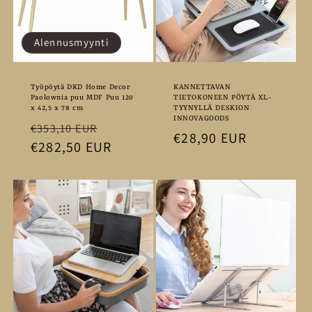
Alennusmyynti
Työpöytä DKD Home Decor
KANNETTAVAN
Paolownia puu MDF Puu 120
TIETOKONEEN PÖYTÄ XL-
x 42,5 x 78 cm
TYYNYLLÄ DESKION
INNOVAGOODS
Normaalihinta
Alennushinta
€353,10 EUR
Normaalihinta
€28,90 EUR
€282,50 EUR