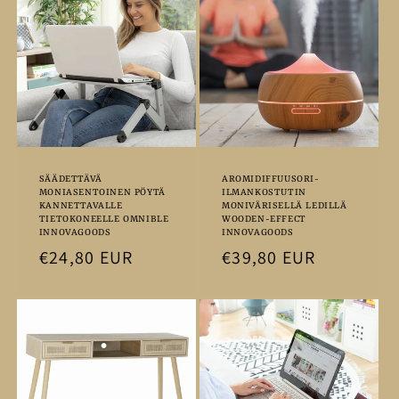
l
m
a
:
SÄÄDETTÄVÄ
AROMIDIFFUUSORI-
MONIASENTOINEN PÖYTÄ
ILMANKOSTUTIN
KANNETTAVALLE
MONIVÄRISELLÄ LEDILLÄ
TIETOKONEELLE OMNIBLE
WOODEN-EFFECT
INNOVAGOODS
INNOVAGOODS
Normaalihinta
€24,80 EUR
Normaalihinta
€39,80 EUR