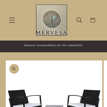
Ohita ja
siirry
sisältöön
Ostoskori
Ilmaiset toimituskulut yli 79€ tilauksille!
Siirry
tuotetietoihin