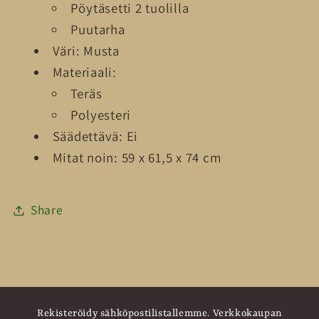
Pöytäsetti 2 tuolilla
74
74
Puutarha
CM
CM
Väri: Musta
määrää
määrää
Materiaali:
Teräs
Polyesteri
Säädettävä: Ei
Mitat noin: 59 x 61,5 x 74 cm
Share
Rekisteröidy sähköpostilistallemme. Verkkokaupan