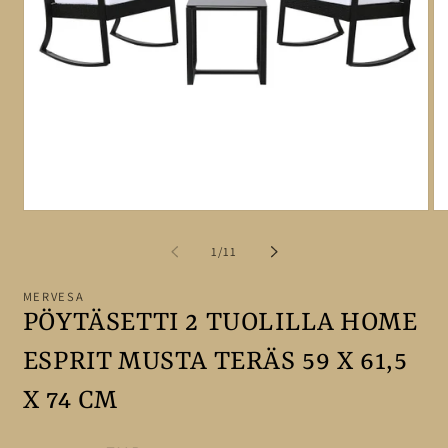
Avaa
A
aineisto
ai
1
2
/
1
/
11
modaalisessa
mo
ikkunassa
ik
MERVESA
PÖYTÄSETTI 2 TUOLILLA HOME
ESPRIT MUSTA TERÄS 59 X 61,5
X 74 CM