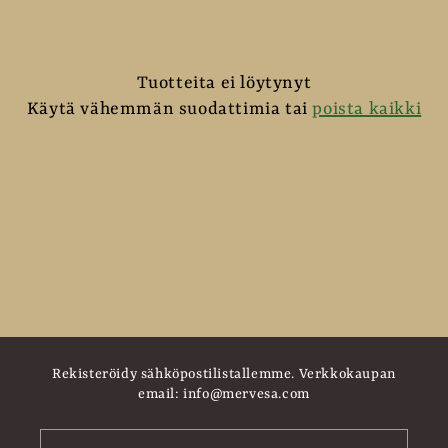
l
m
Tuotteita ei löytynyt
a
Käytä vähemmän suodattimia tai
poista kaikki
:
Rekisteröidy sähköpostilistallemme. Verkkokaupan
email: info@mervesa.com