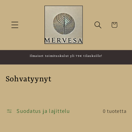
Ohita ja
siirry
sisältöön
Ostoskori
Ilmaiset toimituskulut yli 79€ tilauksille!
K
Sohvatyynyt
o
k
Suodatus ja lajittelu
0 tuotetta
o
e