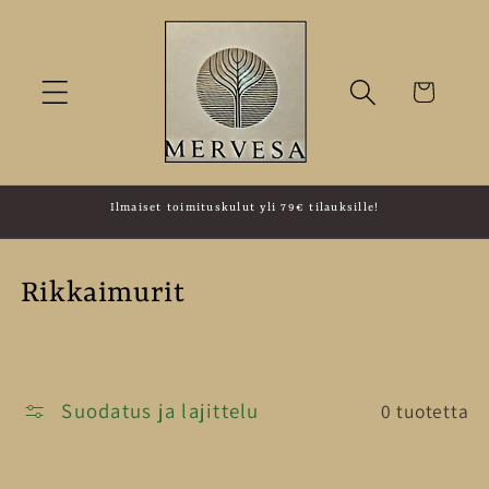
Ohita ja
siirry
sisältöön
Ostoskori
Ilmaiset toimituskulut yli 79€ tilauksille!
K
Rikkaimurit
o
k
Suodatus ja lajittelu
0 tuotetta
o
e