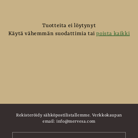
l
m
Tuotteita ei löytynyt
a
Käytä vähemmän suodattimia tai
poista kaikki
:
Rekisteröidy sähköpostilistallemme. Verkkokaupan
email: info@mervesa.com